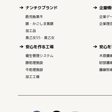
ナンチクブランド
企業情
鹿児島黒牛
企業デ
豚・かごしま黒豚
企業理
加工品
黒乙女55・黒乙女
安心を作る工場
安心を
衛生管理システム
木原農
豚処理施設
財部農
牛処理施設
藤嶺牧
加工工場