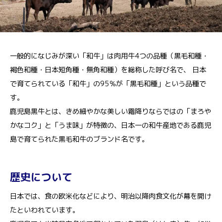
一般的になじみが深い「和牛」は肉用牛4つの品種（黒毛和種・
褐色和種・日本短角種・無角和種）を総称した呼び名で、 日本
で育てられている「和牛」の95％が「黒毛和種」という品種で
す。
鹿児島黒牛とは、きめ細やかな美しい霜降りならではの「まろや
かなコク」と「うま味」が特徴の、日本一の和牛産地である鹿児
島で育てられた黒毛和牛のブランド名です。
歴史について
日本では、食の欧米化などにより、明治以降肉食文化が幕を開け
たといわれています。