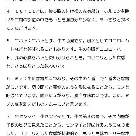
４．モモ：モモとは、後ろ股の付け根の赤身部分。ホルモンを除
いた牛肉の部位の中でもっとも脂肪分が少なく、あっさりと食べ
ていただけます。
５．牛ハツ：牛ハツとは、牛の心臓です。別名としてココロ、ハ
ートなどと呼ばれることもあります。牛の心臓をココロ・ハー
ト、豚の心臓をハツと使い分けることも。コリコリとした食感
と、さっぱりとした味わいです。
６．ミノ：牛には胃が４つあり、その中の１番目で１番大きな胃
がミノです。切り開くと蓑笠のような形になることから、ミノと
呼ばれています。歯ごたえがあり、淡白な味わいです。また、ミ
ノの皮を剥いだものはムキミノと言います。
７．牛センマイ：牛センマイとは、牛の第３の胃で、その内壁が
千枚のヒダに見えたことから、センマイと呼ばれるようになりま
した。コリコリとした食感が特徴的で、もっとも低カロリーなホ