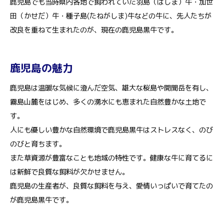
鹿児島でも当時県内各地で飼われていた羽島（はしま）牛・加世
田（かせだ）牛・種子島(たねがしま)牛などの牛に、先人たちが
改良を重ねて生まれたのが、現在の鹿児島黒牛です。
鹿児島の魅力
鹿児島は温暖な気候に澄んだ空気、雄大な桜島や開聞岳を有し、
霧島山麓をはじめ、多くの湧水にも恵まれた自然豊かな土地で
す。
人にも優しい豊かな自然環境で鹿児島黒牛はストレスなく、のび
のびと育ちます。
また草資源が豊富なことも地域の特性です。健康な牛に育てるに
は新鮮で良質な飼料が欠かせません。
鹿児島の生産者が、良質な飼料を与え、愛情いっぱいで育てたの
が鹿児島黒牛です。