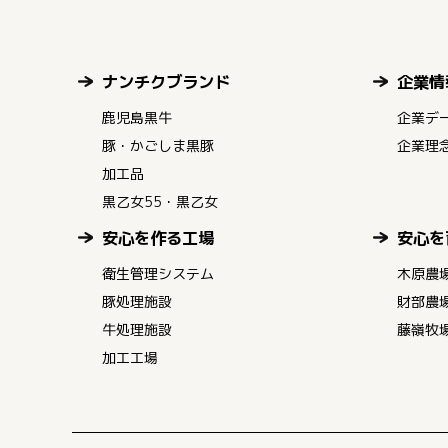
ナンチクブランド
企業情
鹿児島黒牛
企業デ
豚・かごしま黒豚
企業理
加工品
黒乙女55・黒乙女
安心を作る工場
安心を
衛生管理システム
木原農
豚処理施設
財部農
牛処理施設
藤嶺牧
加工工場