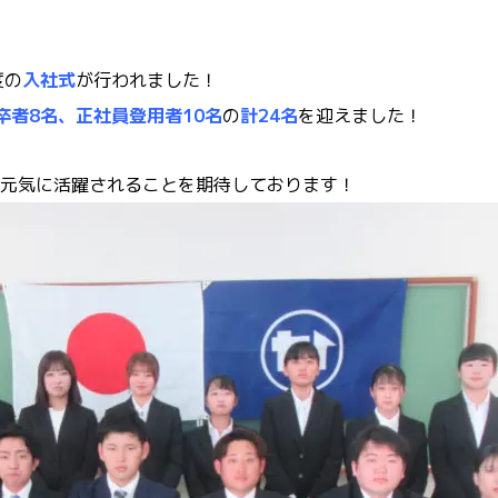
度の
入社式
が行われました！
卒者8名、正社員登用者10名
の
計24名
を迎えました！
元気に活躍されることを期待しております！