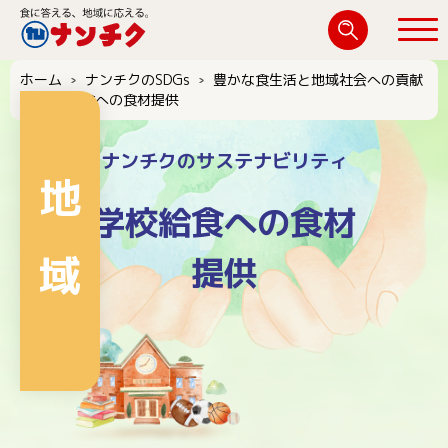
検
索:
ホーム
ナンチクのSDGs
豊かな食生活と地域社会への貢献
閉じる
学校給食への食材提供
ナンチクのサステナビリティ
地
学校給食への食材
域
提供