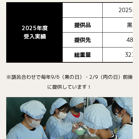
2025年
提供品
黒豚
2025年度
受入実績
提供先
48校
総重量
323
※語呂合わせで毎年9/6（黒の日）・2/9（肉の日）前後
に提供しています！