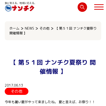
検
索:
閉じる
ホーム
NEWS
その他
【 第５１回 ナンチク夏祭り
開催情報 】
【 第５１回 ナンチク夏祭り 開
催情報 】
2017.06.13
その他
今年も暑い夏がやって来ましたね。 夏と言えば、お祭り！！