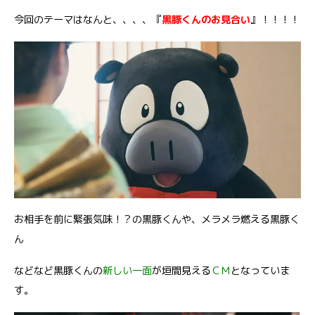
今回のテーマはなんと
、、、、
『
黒豚くんのお見合い
』
！！！！
お相手を前に緊張気味！？の黒豚くんや、メラメラ燃える黒豚く
ん
などなど黒豚くんの
新しい一面
が垣間見える
ＣＭ
となっていま
す。