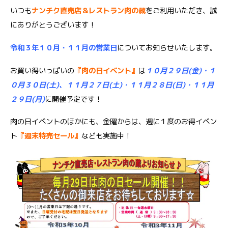
いつも
ナンチク直売店＆レストラン肉の蔵
をご利用いただき、誠
にありがとうございます！
令和３年１０月・１１月の営業日
についてお知らせいたします。
お買い得いっぱいの
『肉の日イ
ベント
』
は
１０月２９日(金)・１
０月３０日(土)、１１月２７日(土)・１１月２８日(日)・１１月
２９日(月)
に開催予定です！
肉の日イベントのほかにも、金曜からは、週に１度のお得イベン
ト
『週末特売セール』
なども実施中！