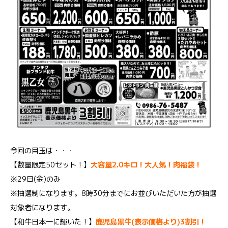
今回の目玉は・・・
【数量限定50セット！】
大容量2.0キロ！大人気！肉福袋！
※29日(金)のみ
※抽選制になります。8時30分までにお並びいただいた方が抽選
対象者になります。
【和牛日本一に輝いた！】
鹿児島黒牛(表示価格より)3割引！