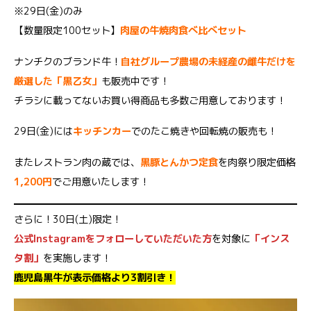
※29日(金)のみ
【数量限定100セット】
肉屋の牛焼肉食べ比べセット
ナンチクのブランド牛！
自社グループ農場の未経産の雌牛だけを
厳選した「黒乙女」
も販売中です！
チラシに載ってないお買い得商品も多数ご用意しております！
29日(金)には
キッチンカー
でのたこ焼きや回転焼の販売も！
またレストラン肉の蔵では、
黒豚とんかつ定食
を肉祭り限定価格
1,200円
でご用意いたします！
さらに！30日(土)限定！
公式Instagramをフォローしていただいた方
を対象に
「インス
タ割」
を実施します！
鹿児島黒牛が表示価格より3割引き！