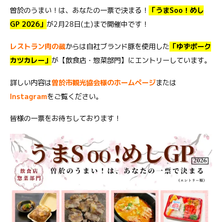
曽於のうまい！は、あなたの一票で決まる！
「うまSoo！めし
GP 2026」
が2月28日(土)まで開催中です！
レストラン肉の蔵
からは自社ブランド豚を使用した
「ゆずポーク
カツカレー」
が【飲食店・惣菜部門】にエントリーしています。
詳しい内容は
曽於市観光協会様のホームページ
または
Instagram
をご覧ください。
皆様の一票をお待ちしております！