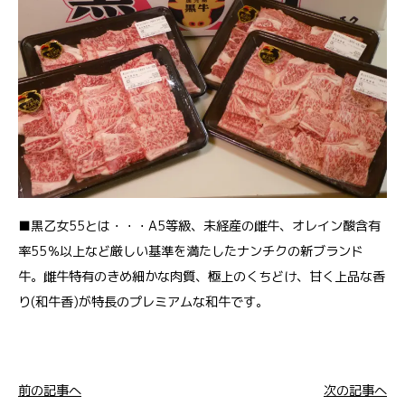
■黒乙女55とは・・・A5等級、未経産の雌牛、オレイン酸含有
率55％以上など厳しい基準を満たしたナンチクの新ブランド
牛。雌牛特有のきめ細かな肉質、極上のくちどけ、甘く上品な香
り(和牛香)が特長のプレミアムな和牛です。
前の記事へ
次の記事へ