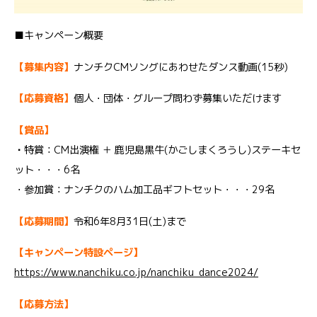
■キャンペーン概要
【募集内容】
ナンチクCMソングにあわせたダンス動画(15秒)
【応募資格】
個人・団体・グループ問わず募集いただけます
【賞品】
・
特賞：CM出演権 ＋ 鹿児島黒牛(かごしまくろうし)ステーキセ
ット・・・6名
・参加賞：ナンチクのハム加工品ギフトセット・・・29名
【応募期間】
令和6年8月31日(土)まで
【キャンペーン特設ページ】
https://www.nanchiku.co.jp/nanchiku_dance2024/
【応募方法】