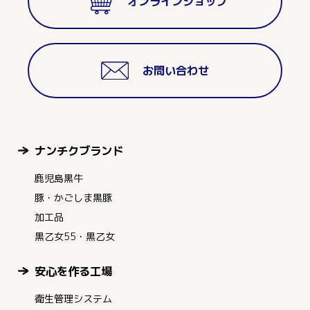
オンラインショップ
お問い合わせ
ナンチクブランド
鹿児島黒牛
豚・かごしま黒豚
加工品
黒乙女55・黒乙女
安心を作る工場
衛生管理システム