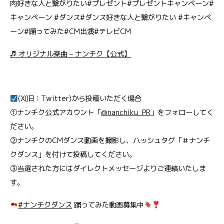
肉好きな人と繋がりたい#プレゼント#プレゼントキャンペーン#
キャンペーン #ダンス#ダンス好きな人と繋がりたい #キャンペ
ーン#踊ってみた#CM出演#テレビCM
♬ オリジナル楽曲 – ナンチク【公式】
(X(旧：Twitter)から投稿いただく場合
①ナンチク公式アカウント「
@nanchiku_PR
」をフォローしてく
ださい。
②ナンチクのCMダンス動画を撮影し、ハッシュタグ「＃ナンチ
クダンス」を付けて投稿してください。
③当選された方にはダイレクトメッセージよりご連絡いたしま
す。
#ナンチクダンス
踊ってみた動画募集中