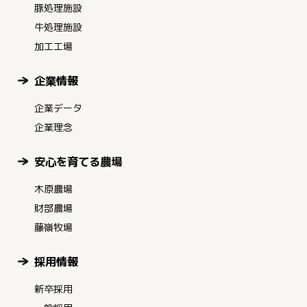
豚処理施設
牛処理施設
加工工場
企業情報
企業データ
企業理念
安心を育てる農場
木原農場
財部農場
藤嶺牧場
採用情報
新卒採用