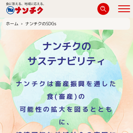
検
索:
ホーム
ナンチクのSDGs
閉じる
ナンチクの
サステナビリティ
ナンチクは畜産振興を通した
食(畜産)の
可能性の拡大を図るととも
に、