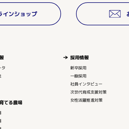
ラインショップ
報
採用情報
ータ
新卒採用
念
一般採用
社員インタビュー
次世代育成支援対策
女性活躍推進対策
育てる農場
場
場
場