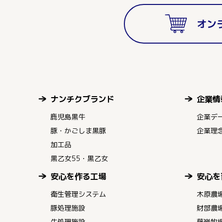
オン
ナンチクブランド
企業情
鹿児島黒牛
企業デ
豚・かごしま黒豚
企業理
加工品
黒乙女55・黒乙女
安心を作る工場
安心を
衛生管理システム
木原農
豚処理施設
財部農
牛処理施設
藤嶺牧