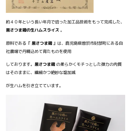
約４０年という長い年月で培った加工品技術をもって完成した、
黒さつま鶏の生ハムスライス
。
原料である『
黒さつま鶏
』は、鹿児島県曽於市財部町にある自
社農場で丹精込めて育たものを使用
しております。
黒さつま鶏
の柔らかくモチっとした弾力の肉質
はそのままに、繊細かつ絶妙な塩加減
が生ハムを引き立てています。