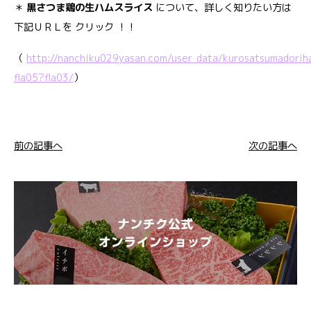
＊
黒さつま鶏の生ハムスライス
について、詳しく知りたい方は
下記ＵＲＬを クリック ！！
（
http://nanchiku029yasan.com/user_data/kurosatsumadorih
fla05?fla03/
）
前の記事へ
次の記事へ