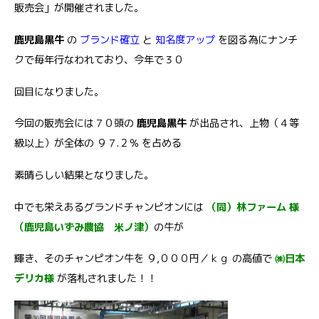
販売会」が開催されました。
鹿児島黒牛
の
ブランド確立
と
知名度アップ
を図る為にナンチ
クで毎年行なわれており、今年で３０
回目になりました。
今回の販売会には７０頭の
鹿児島黒牛
が出品され、上物（４等
級以上）が全体の ９７.２％ を占める
素晴らしい結果となりました。
中でも栄えあるグランドチャンピオンには
（同）林ファーム 様
（鹿児島いずみ農協 米ノ津）
の牛が
輝き、そのチャンピオン牛を ９,０００円／ｋｇ の高値で
㈱日本
デリカ様
が落札されました！！