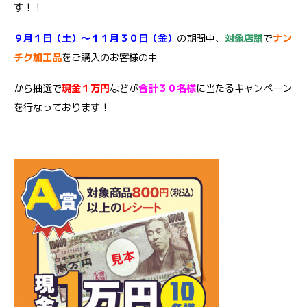
す！！
９月１日（土）～１１月３０日（金）
の期間中、
対象店舗
で
ナン
チク加工品
をご購入のお客様の中
から抽選で
現金１万円
などが
合計３０名様
に当たるキャンペーン
を行なっております！