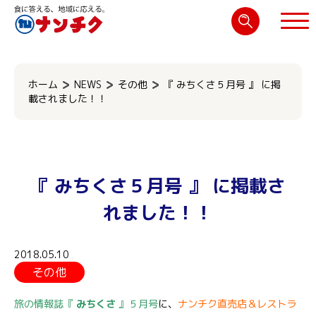
検
索:
閉じる
ホーム
NEWS
その他
『 みちくさ５月号 』 に掲
載されました！！
『 みちくさ５月号 』 に掲載さ
れました！！
2018.05.10
その他
旅の情報誌『
みちくさ
』５月号
に、
ナンチク直売店＆レストラ