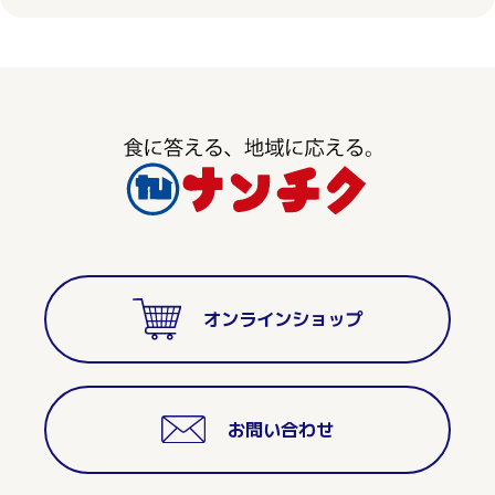
オンラインショップ
お問い合わせ