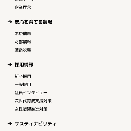
企業理念
安心を育てる農場
木原農場
財部農場
藤嶺牧場
採用情報
新卒採用
一般採用
社員インタビュー
次世代育成支援対策
女性活躍推進対策
サスティナビリティ