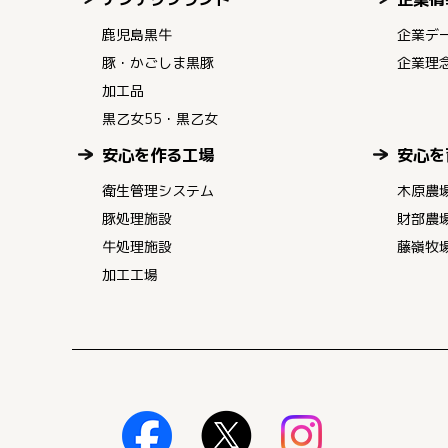
鹿児島黒牛
企業デ
豚・かごしま黒豚
企業理
加工品
黒乙女55・黒乙女
安心を作る工場
安心を
衛生管理システム
木原農
豚処理施設
財部農
牛処理施設
藤嶺牧
加工工場