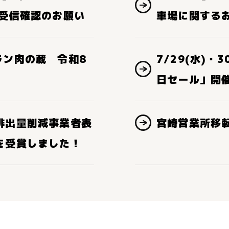
ル受信確認のお願い
車場に関する
ラン肉の蔵 令和8
7/29(水)・
日セール」開
排出量削減事業者表
宮崎営業所移
を受賞しました！