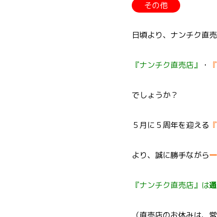
その他
日頃より、ナンチク直売
『ナンチク直売店』
・
『
でしょうか？
５月に５周年を迎える
『
より、誠に勝手ながら
一
『ナンチク直売店』は
通
（直売店のお休みは、営