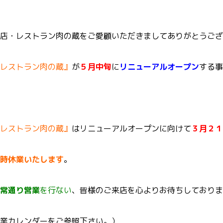
店・レストラン肉の蔵をご愛顧いただきましてありがとうござ
レストラン肉の蔵』
が
５月中旬
に
リニューアルオープン
する事
レストラン肉の蔵』
はリニューアルオープンに向けて
３月２１
時休業いたします
。
常通り営業
を行ない
、皆様のご来店を心よりお待ちしておりま
業カレンダーをご参照下さい。）