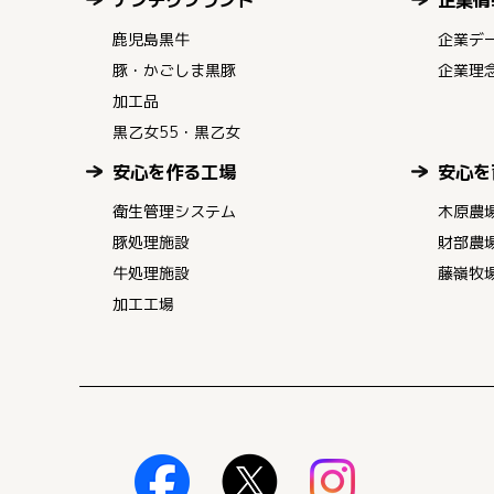
鹿児島黒牛
企業デ
豚・かごしま黒豚
企業理
加工品
黒乙女55・黒乙女
安心を作る工場
安心を
衛生管理システム
木原農
豚処理施設
財部農
牛処理施設
藤嶺牧
加工工場