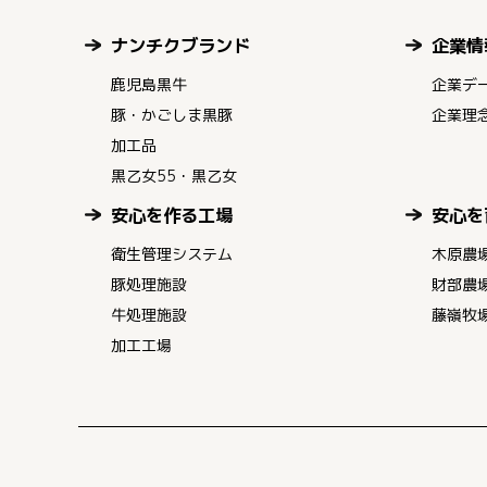
ナンチクブランド
企業情
鹿児島黒牛
企業デ
豚・かごしま黒豚
企業理
加工品
黒乙女55・黒乙女
安心を作る工場
安心を
衛生管理システム
木原農
豚処理施設
財部農
牛処理施設
藤嶺牧
加工工場