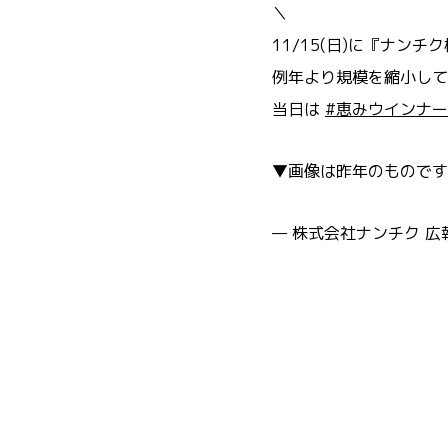
＼
11/15(日)に『ナ
例年より規模を縮小して
当日は
#恵みウインナー
▼画像は昨年のもので
— 株式会社ナンチク 広報【