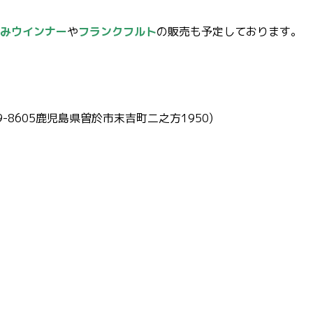
みウインナー
や
フランクフルト
の販売も予定しております。
-8605鹿児島県曽於市末吉町二之方1950)