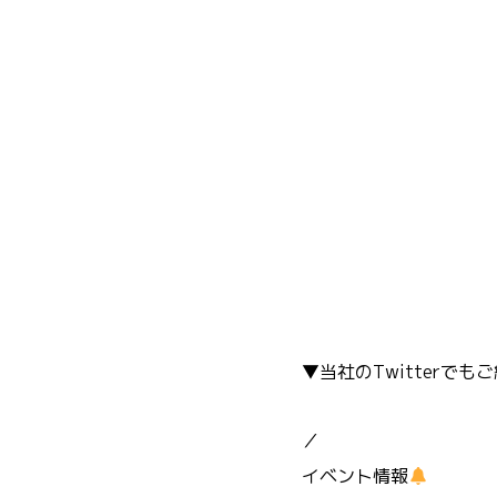
▼当社のTwitterで
／
イベント情報