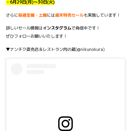
・6月29日(月)～30日(火)
さらに
毎週金曜・土曜
には
週末特売セール
も実施しています！
詳しいセール情報は
インスタグラム
で発信中です！
ぜひフォローお願いいたします！
▼ナンチク直売店＆レストラン肉の蔵(@nikunokura)