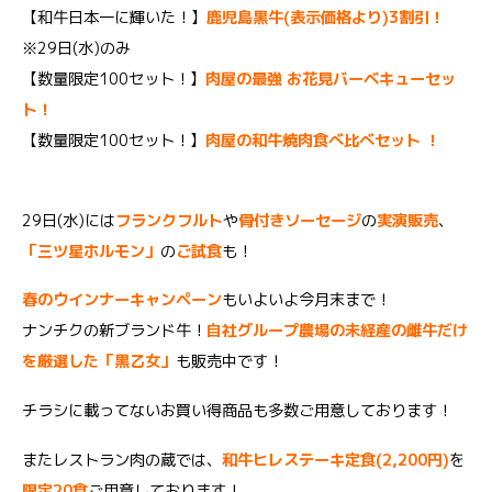
【和牛日本一に輝いた！】
鹿児島黒牛(表示価格より)3割引！
※29日(水)のみ
【数量限定100セット！】
肉屋の最強 お花見バーベキューセッ
ト！
【数量限定100セット！】
肉屋の和牛焼肉食べ比べセット ！
29日(水)には
フランクフルト
や
骨付きソーセージ
の
実演販売
、
「三ツ星ホルモン」
の
ご試食
も！
春のウインナーキャンペーン
もいよいよ今月末まで！
ナンチクの新ブランド牛！
自社グループ農場の未経産の雌牛だけ
を厳選した「黒乙女」
も販売中です！
チラシに載ってないお買い得商品も多数ご用意しております！
またレストラン肉の蔵では、
和牛ヒレステーキ定食(2,200円)
を
限定20食
ご用意しております！