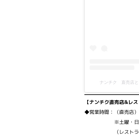
ナンチク 直売店とレ
【ナンチク直売店&レス
◆営業時間：（直売店）9
※土曜・日曜は1
（レストラン）11