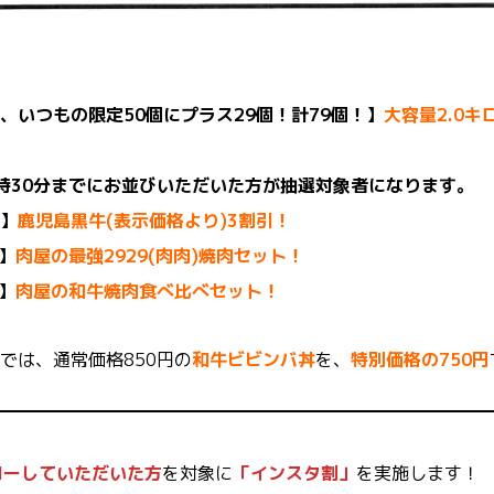
、いつもの限定50個にプラス29個！計79個！】
大容量2.0
時30分までにお並びいただいた方が抽選対象者になります。
】
鹿児島黒牛(表示価格より)3割引！
】
肉屋の最強2929(肉肉)焼肉セット！
】
肉屋の和牛焼肉食べ比べセット！
では、通常価格850円の
和牛ビビンバ丼
を、
特別価格の750円
ォローしていただいた方
を対象に
「インスタ割」
を実施します！