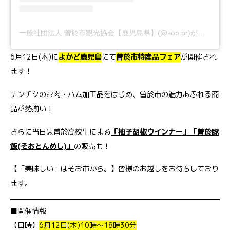
一般社団法人 曽於市観光協会【鹿児島県】(@soo.pr)がシェアした投稿
6月12日(木)に
よかど鹿児島
にて
曽於市特産品フェア
が開催され
ます！
ナンチクのお肉・ハム加工品をはじめ、曽於市の魅力あふれる商
品が勢揃い！
さらに当日は曽於高校生による
「柚子胡椒ウインナー」「曽於豚
飯(そおとんめし)」
の販売も！
【「美味しい」はそお市から。】皆様のお越しをお待ちしており
ます。
■開催情報
【日時】
6月12日(木)10時～18時30分