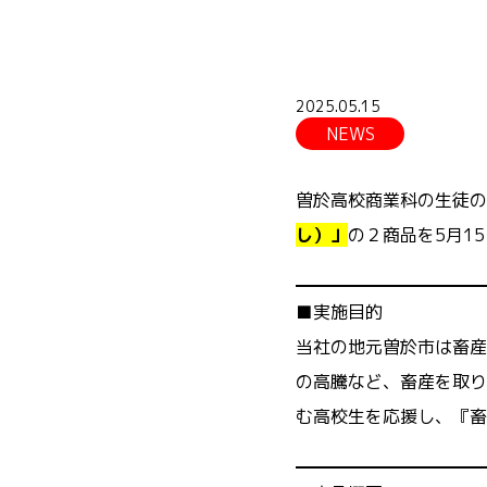
2025.05.15
NEWS
曽於高校商業科の生徒の
し）」
の２商品を5月1
■実施目的
当社の地元曽於市は畜産
の高騰など、畜産を取り
む高校生を応援し、『畜