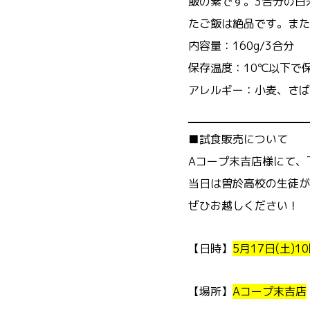
飯の素です。3合分の白
たご飯は絶品です。また
内容量：160g/3合分
保存温度：10℃以下で
アレルギー：小麦、さば
■試食販売について
Aコープ末吉店様にて、
当日は曽於高校の生徒が
ぜひお越しください！
【日時】
5月17日(土)1
【場所】
Aコープ末吉店