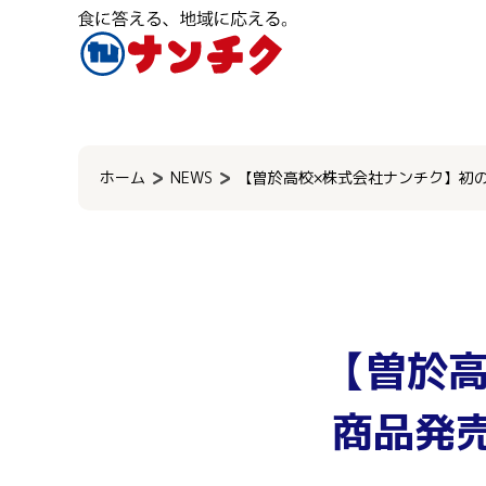
検
索:
ホーム
NEWS
【曽於高校×株式会社ナンチク】初の
【曽於
商品発売