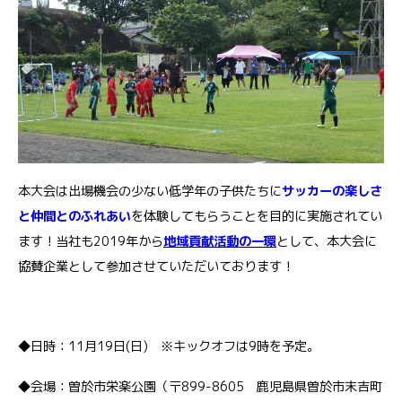
本大会は出場機会の少ない低学年の子供たちに
サッカーの楽しさ
と仲間とのふれあい
を体験してもらうことを目的に実施されてい
ます！当社も2019年から
地域貢献活動の一環
として、本大会に
協賛企業として参加させていただいております！
◆日時：11月19日(日) ※キックオフは9時を予定。
◆会場：曽於市栄楽公園（〒899-8605 鹿児島県曽於市末吉町