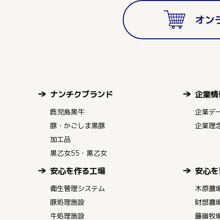
オン
ナンチクブランド
企業情
鹿児島黒牛
企業デ
豚・かごしま黒豚
企業理
加工品
黒乙女55・黒乙女
安心を作る工場
安心を
衛生管理システム
木原農
豚処理施設
財部農
牛処理施設
藤嶺牧